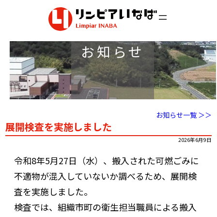
内
容
を
ス
お知らせ
キ
ッ
プ
お知らせ一覧 ＞＞
展開検査を実施しました
2026年6月9日
令和8年5月27日（水）、搬入された可燃ごみに
不適物が混入していないか調べるため、展開検
査を実施しました。
検査では、組織市町の衛生担当職員による搬入