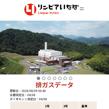
内
容
を
ス
キ
ッ
プ
排ガスデータ